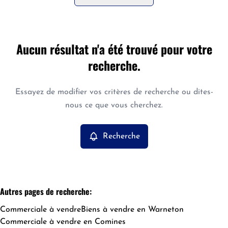
Commune
Aucun résultat n'a été trouvé pour votre
Bas-Warneton (7784)
Remove
recherche.
Vue de la carte
Type
Essayez de modifier vos critères de recherche ou dites-
Commerciale
Recherche
Trier par
Remove
nous ce que vous cherchez.
Recherche
Critères plus
Min. budget
Autres pages de recherche
:
Commerciale à vendre
Biens à vendre en Warneton
Max. budget
Commerciale à vendre en Comines