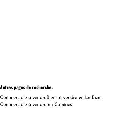
Superbe immeuble commercial
7780 Comines
(ref.
209
)
€ 360.000
600
m²
1
Autres pages de recherche
:
Commerciale à vendre
Biens à vendre en Le Bizet
Commerciale à vendre en Comines