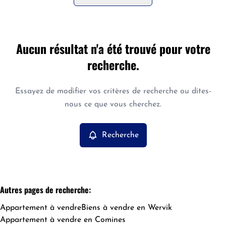
Commune
Aucun résultat n'a été trouvé pour votre
Wervik (8940)
Remove
recherche.
Vue de la carte
Type
Essayez de modifier vos critères de recherche ou dites-
Appartement
Recherche
Trier par
Remove
nous ce que vous cherchez.
Recherche
Critères plus
Min. budget
Autres pages de recherche
:
Appartement à vendre
Biens à vendre en Wervik
Max. budget
Appartement à vendre en Comines