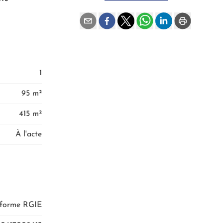
1
95 m²
415 m²
À l'acte
nforme RGIE