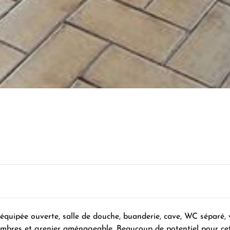
 équipée ouverte, salle de douche, buanderie, cave, WC séparé,
chambres et grenier aménageable. Beaucoup de potentiel pour ce