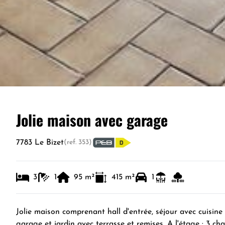
Jolie maison avec garage
7783 Le Bizet
(ref.
353
)
3
1
95
m²
415
m²
1
Jolie maison comprenant hall d'entrée, séjour avec cuisine
garage et jardin avec terrasse et remises. A l'étage : 3 