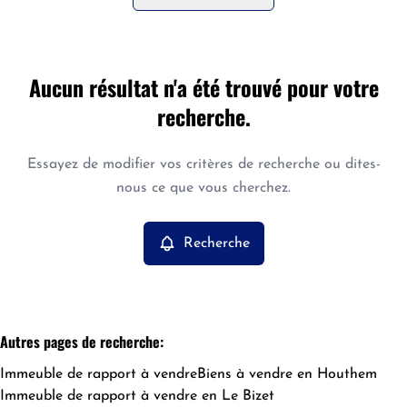
Commune
Aucun résultat n'a été trouvé pour votre
Houthem (7781)
Remove
recherche.
Vue de la carte
Type
Essayez de modifier vos critères de recherche ou dites-
Immeuble de rapport
Recherche
Trier par
Remove
nous ce que vous cherchez.
Recherche
Critères plus
Min. budget
Autres pages de recherche
:
Immeuble de rapport à vendre
Biens à vendre en Houthem
Max. budget
Immeuble de rapport à vendre en Le Bizet